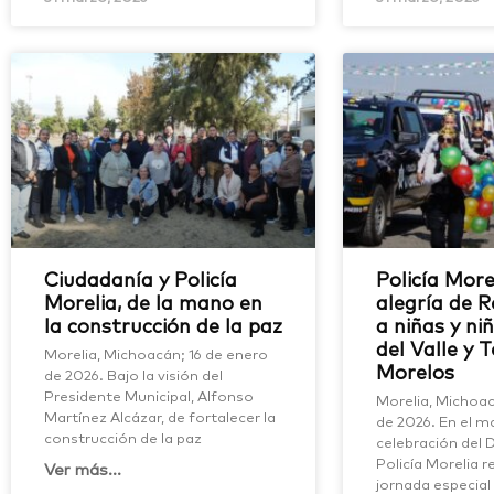
Ciudadanía y Policía
Policía More
Morelia, de la mano en
alegría de 
la construcción de la paz
a niñas y ni
del Valle y 
Morelia, Michoacán; 16 de enero
Morelos
de 2026. Bajo la visión del
Presidente Municipal, Alfonso
Morelia, Michoac
Martínez Alcázar, de fortalecer la
de 2026. En el m
construcción de la paz
celebración del 
Policía Morelia r
Ver más...
jornada especial