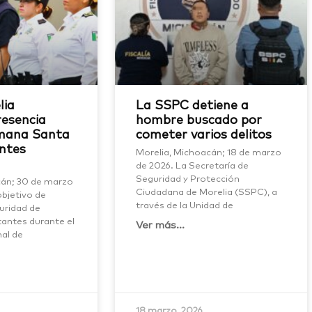
lia
La SSPC detiene a
resencia
hombre buscado por
mana Santa
cometer varios delitos
ntes
Morelia, Michoacán; 18 de marzo
de 2026. La Secretaría de
Seguridad y Protección
cán; 30 de marzo
Ciudadana de Morelia (SSPC), a
objetivo de
través de la Unidad de
guridad de
itantes durante el
Ver más...
al de
18 marzo, 2026