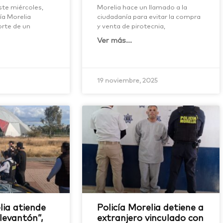
te miércoles,
Morelia hace un llamado a la
cía Morelia
ciudadanía para evitar la compra
orte de un
y venta de pirotecnia,
Ver más...
19 noviembre, 2025
lia atiende
Policía Morelia detiene a
levantón”,
extranjero vinculado con