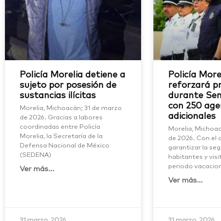
Policía Morelia detiene a
Policía More
sujeto por posesión de
reforzará p
sustancias ilícitas
durante Se
con 250 age
Morelia, Michoacán; 31 de marzo
adicionales
de 2026. Gracias a labores
coordinadas entre Policía
Morelia, Michoa
Morelia, la Secretaría de la
de 2026. Con el 
Defensa Nacional de México
garantizar la se
(SEDENA)
habitantes y vis
periodo vacacion
Ver más...
Ver más...
31 marzo, 2026
31 marzo, 2026