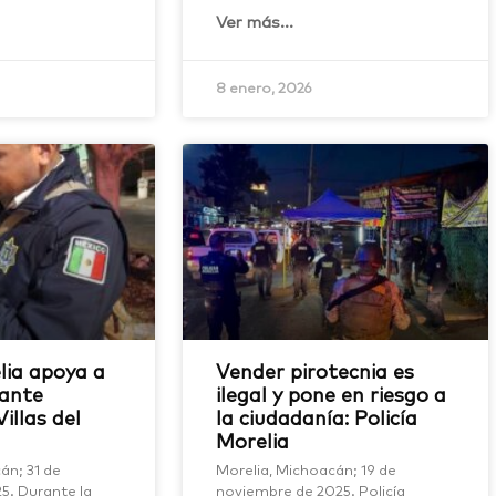
Ver más...
8 enero, 2026
lia apoya a
Vender pirotecnia es
rante
ilegal y pone en riesgo a
illas del
la ciudadanía: Policía
Morelia
án; 31 de
Morelia, Michoacán; 19 de
5. Durante la
noviembre de 2025. Policía