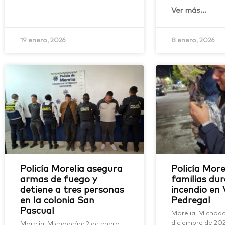
Ver más...
19 enero, 2026
8 enero, 2026
Policía Morelia asegura
Policía More
armas de fuego y
familias du
detiene a tres personas
incendio en V
en la colonia San
Pedregal
Pascual
Morelia, Michoac
diciembre de 202
Morelia, Michoacán; 2 de enero