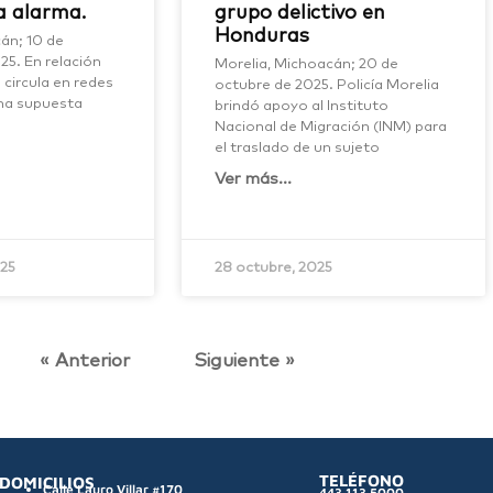
a alarma.
grupo delictivo en
Honduras
án; 10 de
5. En relación
Morelia, Michoacán; 20 de
 circula en redes
octubre de 2025. Policía Morelia
una supuesta
brindó apoyo al Instituto
Nacional de Migración (INM) para
el traslado de un sujeto
Ver más...
025
28 octubre, 2025
« Anterior
Siguiente »
TELÉFONO
DOMICILIOS
Calle Lauro Villar #170,
443 113 5000