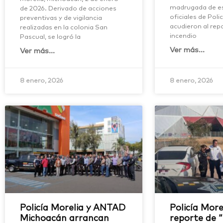
madrugada de es
de 2026. Derivado de acciones
oficiales de Poli
preventivas y de vigilancia
acudieron al rep
realizadas en la colonia San
incendio
Pascual, se logró la
Ver más...
Ver más...
8 enero, 2026
8 enero, 2026
Policía Morelia y ANTAD
Policía More
Michoacán arrancan
reporte de “