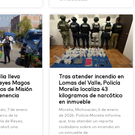
lia lleva
Tras atender incendio en
Reyes Magos
Lomas del Valle, Policía
ños de Misión
Morelia localiza 43
Tenencia
kilogramos de narcótico
en inmueble
án; 7 de enero
Morelia, Michoacán; 6 de enero
arco de la
de 2026. Policía Morelia informa
Día de Reyes,
que, tras atender un reporte
ealizó una
ciudadano sobre un incendio en
un inmueble de